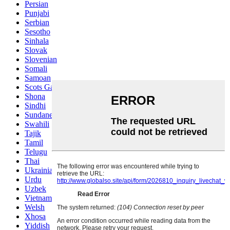
Persian
Punjabi
Serbian
Sesotho
Sinhala
Slovak
Slovenian
Somali
Samoan
Scots Gaelic
Shona
Sindhi
Sundanese
Swahili
Tajik
Tamil
Telugu
Thai
Ukrainian
Urdu
Uzbek
Vietnamese
Welsh
Xhosa
Yiddish