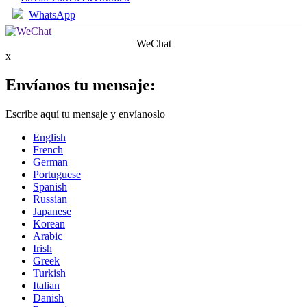
WhatsApp
WeChat
x
Envíanos tu mensaje:
Escribe aquí tu mensaje y envíanoslo
English
French
German
Portuguese
Spanish
Russian
Japanese
Korean
Arabic
Irish
Greek
Turkish
Italian
Danish