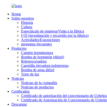
Hogar
Sobre nosotros
Historia
Cultura
Espectáculo de empresa/Visita a la fábrica
I+D (investigación y recorrido por la fábrica)
Actividades/Exposiciones
preguntas frecuentes
Productos
Camión hormigonera
Bomba de hormigón (diésel)
Retroexcavadora
Carretilla elevadora todoterreno
Bomba de agua diésel
Torre de luz
Noticias
Noticias de la compañía
Noticias de productos
Certificados
Certificado de autorización del concesionario de Uzbekis
Certificado de Autorización de Concesionario de Uzbeki
Descargar