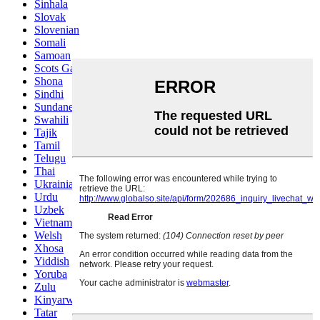
Sinhala
Slovak
Slovenian
Somali
Samoan
Scots Gaelic
Shona
Sindhi
Sundanese
Swahili
Tajik
Tamil
Telugu
Thai
Ukrainian
Urdu
Uzbek
Vietnamese
Welsh
Xhosa
Yiddish
Yoruba
Zulu
Kinyarwanda
Tatar