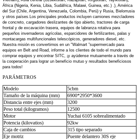
África (Nigeria, Kenia, Libia, Sudáfrica, Malawi, Guinea, etc.) .), América
del Sur (Chile, Argentina, Venezuela, Colombia, Perú) y Rusia, Bielorrusia
y otros países.Los principales productos incluyen camiones mezcladores
de concreto, cargadores deslizantes de tipo abierto, tractores de carga
frontal y de excavación trasera, equipos de labranza rotativa para
pequeños invernaderos agrícolas, esparcidores de fertilizantes, palas y
montacargas multifuncionales telescópicos, generadores diesel, etc.
Nuestra misión es convertirnos en un "Walmart ”supermercado para
equipos en Belt and Road, informe a los clientes de todo el mundo para
comprar equipos y encontrar SITC, ¡y ayúdense mutuamente a través de
la cooperación para lograr un beneficio mutuo y resultados beneficiosos
para todos!
PARÁMETROS
Modelo
5cbm
Tamaño de la máquina (mm)
6900*2950*3600
Distancia entre ejes (mm)
3200
Peso total (kilogramos)
12500
Motor
Yuchai 6105 sobrealimentado
Potencia (kilovatios)
92kw
Caja de cambios
315 tipo separado
Eje motriz
Puente delantero 30S eje