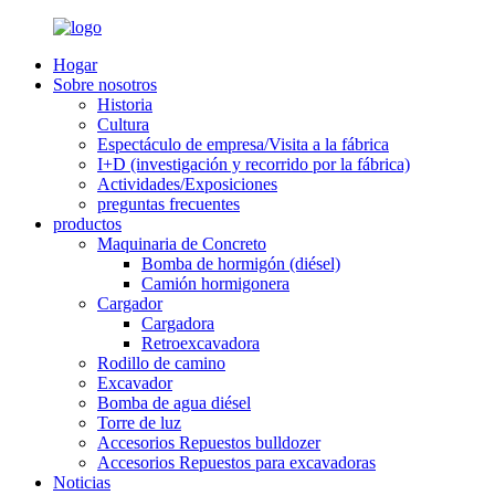
Hogar
Sobre nosotros
Historia
Cultura
Espectáculo de empresa/Visita a la fábrica
I+D (investigación y recorrido por la fábrica)
Actividades/Exposiciones
preguntas frecuentes
productos
Maquinaria de Concreto
Bomba de hormigón (diésel)
Camión hormigonera
Cargador
Cargadora
Retroexcavadora
Rodillo de camino
Excavador
Bomba de agua diésel
Torre de luz
Accesorios Repuestos bulldozer
Accesorios Repuestos para excavadoras
Noticias