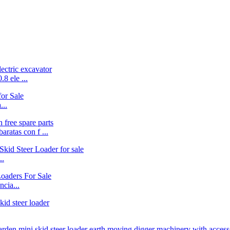
8 ele ...
...
ratas con f ...
..
cia...