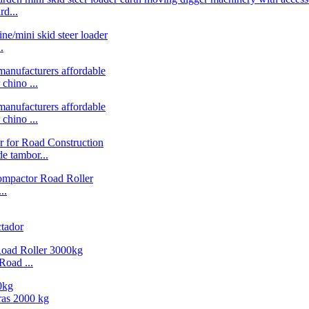
d...
.
chino ...
chino ...
e tambor...
..
tador
oad ...
ras 2000 kg